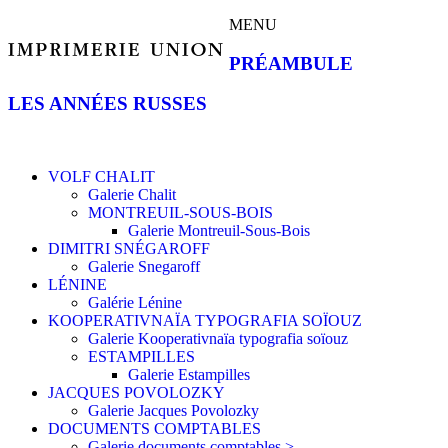
MENU
PRÉAMBULE
LES ANNÉES RUSSES
VOLF CHALIT
Galerie Chalit
MONTREUIL-SOUS-BOIS
Galerie Montreuil-Sous-Bois
DIMITRI SNÉGAROFF
Galerie Snegaroff
LÉNINE
Galérie Lénine
KOOPERATIVNAÏA TYPOGRAFIA SOÏOUZ
Galerie Kooperativnaïa typografia soïouz
ESTAMPILLES
Galerie Estampilles
JACQUES POVOLOZKY
Galerie Jacques Povolozky
DOCUMENTS COMPTABLES
Galerie documents comptables >