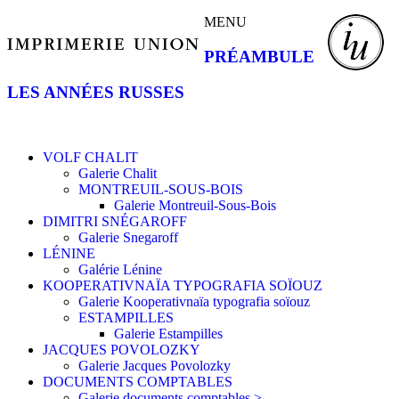
MENU
PRÉAMBULE
LES ANNÉES RUSSES
VOLF CHALIT
Galerie Chalit
MONTREUIL-SOUS-BOIS
Galerie Montreuil-Sous-Bois
DIMITRI SNÉGAROFF
Galerie Snegaroff
LÉNINE
Galérie Lénine
KOOPERATIVNAÏA TYPOGRAFIA SOÏOUZ
Galerie Kooperativnaïa typografia soïouz
ESTAMPILLES
Galerie Estampilles
JACQUES POVOLOZKY
Galerie Jacques Povolozky
DOCUMENTS COMPTABLES
Galerie documents comptables >