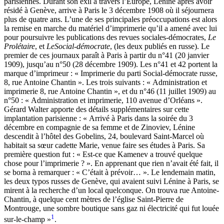
parisiennes. Durant son exil à travers l’Europe, Lénine après avoir
résidé à Genève, arrive à Paris le 3 décembre 1908 où il séjournera
plus de quatre ans. L’une de ses principales préoccupations est alors
la remise en marche du matériel d’imprimerie qu’il a amené avec lui
pour poursuivre les publications des revues sociales-démocrates,
Le
Prolétaire
, et
Le
Social-démocrate
, (les deux publiés en russe). Le
premier de ces journaux paraît à Paris à partir du n°41 (20 janvier
1909), jusqu’au n°50 (28 décembre 1909). Les n°41 et 42 portent la
marque d’imprimeur : « Imprimerie du parti Social-démocrate russe,
8, rue Antoine Chantin ». Les trois suivants : « Administration et
imprimerie 8, rue Antoine Chantin », et du n°46 (11 juillet 1909) au
n°50 : « Administration et imprimerie, 110 avenue d’Orléans ».
Gérard Walter apporte des détails supplémentaires sur cette
implantation parisienne : « Arrivé à Paris dans la soirée du 3
décembre en compagnie de sa femme et de Zinoviev, Lénine
descendit à l’hôtel des Gobelins, 24, boulevard Saint-Marcel où
habitait sa sœur cadette Marie, venue faire ses études à Paris. Sa
première question fut : « Est-ce que Kamenev a trouvé quelque
chose pour l’imprimerie ? ». En apprenant que rien n’avait été fait, il
se borna à remarquer : « C’était à prévoir… ». Le lendemain matin,
les deux typos russes de Genève, qui avaient suivi Lénine à Paris, se
mirent à la recherche d’un local quelconque. On trouva rue Antoine-
Chantin, à quelque cent mètres de l’église Saint-Pierre de
Montrouge, une sombre boutique sans gaz ni électricité qui fut louée
1
sur-le-champ »
.