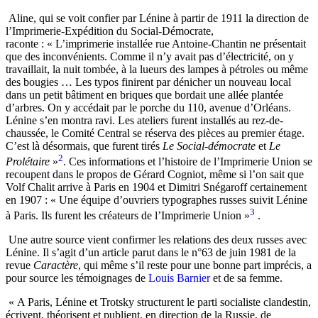
Aline, qui se voit confier par Lénine à partir de 1911 la direction de
l’Imprimerie-Expédition du Social-Démocrate,
raconte : « L’imprimerie installée rue Antoine-Chantin ne présentait
que des inconvénients. Comme il n’y avait pas d’électricité, on y
travaillait, la nuit tombée, à la lueurs des lampes à pétroles ou même
des bougies … Les typos finirent par dénicher un nouveau local
dans un petit bâtiment en briques que bordait une allée plantée
d’arbres. On y accédait par le porche du 110, avenue d’Orléans.
Lénine s’en montra ravi. Les ateliers furent installés au rez-de-
chaussée, le Comité Central se réserva des pièces au premier étage.
C’est là désormais, que furent tirés
Le Social-démocrate
et
Le
2
Prolétaire
»
. Ces informations et l’histoire de l’Imprimerie Union se
recoupent dans le propos de Gérard Cogniot, même si l’on sait que
Volf Chalit arrive à Paris en 1904 et Dimitri Snégaroff certainement
en 1907 : « Une équipe d’ouvriers typographes russes suivit Lénine
3
à Paris. Ils furent les créateurs de l’Imprimerie Union »
.
Une autre source vient confirmer les relations des deux russes avec
Lénine. Il s’agit d’un article parut dans le n°63 de juin 1981 de la
revue
Caractère
, qui même s’il reste pour une bonne part imprécis, a
pour source les témoignages de
Louis Barnier
et de sa femme.
« A Paris, Lénine et Trotsky structurent le parti socialiste clandestin,
écrivent, théorisent et publient, en direction de la Russie, de