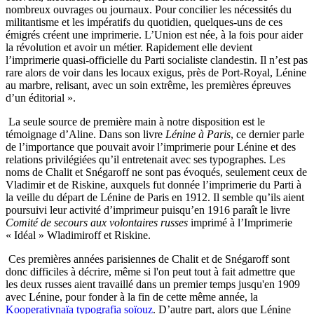
nombreux ouvrages ou journaux. Pour concilier les nécessités du
militantisme et les impératifs du quotidien, quelques-uns de ces
émigrés créent une imprimerie. L’Union est née, à la fois pour aider
la révolution et avoir un métier. Rapidement elle devient
l’imprimerie quasi-officielle du Parti socialiste clandestin. Il n’est pas
rare alors de voir dans les locaux exigus, près de Port-Royal, Lénine
au marbre, relisant, avec un soin extrême, les premières épreuves
d’un éditorial ».
La seule source de première main à notre disposition est le
témoignage d’Aline. Dans son livre
Lénine à Paris
, ce dernier parle
de l’importance que pouvait avoir l’imprimerie pour Lénine et des
relations privilégiées qu’il entretenait avec ses typographes. Les
noms de Chalit et Snégaroff ne sont pas évoqués, seulement ceux de
Vladimir et de Riskine, auxquels fut donnée l’imprimerie du Parti à
la veille du départ de Lénine de Paris en 1912. Il semble qu’ils aient
poursuivi leur activité d’imprimeur puisqu’en 1916 paraît le livre
Comité de secours aux volontaires russes
imprimé à l’Imprimerie
« Idéal » Wladimiroff et Riskine.
Ces premières années parisiennes de Chalit et de Snégaroff sont
donc difficiles à décrire, même si l'on peut tout à fait admettre que
les deux russes aient travaillé dans un premier temps jusqu'en 1909
avec Lénine, pour fonder à la fin de cette même année, la
Kooperativnaïa typografia soïouz
. D’autre part, alors que Lénine