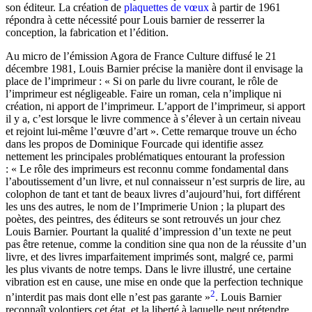
son éditeur. La création de
plaquettes de vœux
à partir de 1961
répondra à cette nécessité pour Louis barnier de resserrer la
conception, la fabrication et l’édition.
Au micro de l’émission Agora de France Culture diffusé le 21
décembre 1981, Louis Barnier précise la manière dont il envisage la
place de l’imprimeur : « Si on parle du livre courant, le rôle de
l’imprimeur est négligeable. Faire un roman, cela n’implique ni
création, ni apport de l’imprimeur. L’apport de l’imprimeur, si apport
il y a, c’est lorsque le livre commence à s’élever à un certain niveau
et rejoint lui-même l’œuvre d’art ». Cette remarque trouve un écho
dans les propos de Dominique Fourcade qui identifie assez
nettement les principales problématiques entourant la profession
: « Le rôle des imprimeurs est reconnu comme fondamental dans
l’aboutissement d’un livre, et nul connaisseur n’est surpris de lire, au
colophon de tant et tant de beaux livres d’aujourd’hui, fort différent
les uns des autres, le nom de l’Imprimerie Union ; la plupart des
poètes, des peintres, des éditeurs se sont retrouvés un jour chez
Louis Barnier. Pourtant la qualité d’impression d’un texte ne peut
pas être retenue, comme la condition sine qua non de la réussite d’un
livre, et des livres imparfaitement imprimés sont, malgré ce, parmi
les plus vivants de notre temps. Dans le livre illustré, une certaine
vibration est en cause, une mise en onde que la perfection technique
2
n’interdit pas mais dont elle n’est pas garante »
. Louis Barnier
reconnaît volontiers cet état, et la liberté à laquelle peut prétendre