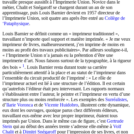
travaille presque aussitôt à l’Imprimerie Union. Novice dans le
métier, Chalit et Snégaroff se chargent durant un an de son
apprentissage, puis Louis Barnier devient en 1957 directeur de
l’Imprimerie Union, soit quatre ans après être entré au
Collège de
‘Pataphysique
.
Louis Barnier se définit comme un « imprimeur traditionnel »,
travaillant n’importe quel support et matière imprimée. « Je me veux
imprimeur de livres, malheureusement, j’en imprime de moins en
moins au profit des travaux publicitaires». Par ailleurs souligne-t-il,
« l’Imprimerie Union n’a jamais eu la prétention d’être une
imprimerie d’art. Nous faisons surtout de la typographie, à la rigueur
1
des bois »
. Louis Barnier resta durant toute sa carrière
particulièrement attentif à la place et au statut de l’imprimeur dans
l’ensemble du circuit productif de l’imprimé : « Le rôle de
l’imprimeur actuel est lié à une structure de l’édition. Il est certain
qu’autrefois l’éditeur était peu intervenant. Les rapports normaux
s’établissaient entre l’auteur, le peintre et l’imprimeur en vertu d’une
structure plus ou moins renforcée ». Les exemples des
Surréalistes
,
d’
Ilarie Voronca
et de
Vicente Huidobro
,
illustrent cette dynamique,
eux dont les ouvrages, quoique parus chez différents éditeurs,
travaillant eux-même avec leur propre imprimeur, étaient tous
imprimés par Union. Dans le même cas de figure, c’est
Gertrude
Stein
qui au début des années trente s’adresse elle-même à
Volf
Chalit
et à
Dimitri Snégaroff
pour l’impression de ses livres, et non