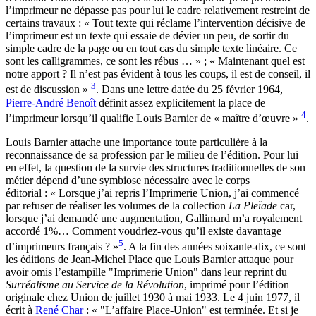
l’imprimeur ne dépasse pas pour lui le cadre relativement restreint de
certains travaux : « Tout texte qui réclame l’intervention décisive de
l’imprimeur est un texte qui essaie de dévier un peu, de sortir du
simple cadre de la page ou en tout cas du simple texte linéaire. Ce
sont les calligrammes, ce sont les rébus … » ; « Maintenant quel est
notre apport ? Il n’est pas évident à tous les coups, il est de conseil, il
3
est de discussion »
. Dans une lettre datée du 25 février 1964,
Pierre-André Benoît
définit assez explicitement la place de
4
l’imprimeur lorsqu’il qualifie Louis Barnier de « maître d’œuvre »
.
Louis Barnier attache une importance toute particulière à la
reconnaissance de sa profession par le milieu de l’édition. Pour lui
en effet, la question de la survie des structures traditionnelles de son
métier dépend d’une symbiose nécessaire avec le corps
éditorial : « Lorsque j’ai repris l’Imprimerie Union, j’ai commencé
par refuser de réaliser les volumes de la collection
La Pleïade
car,
lorsque j’ai demandé une augmentation, Gallimard m’a royalement
accordé 1%… Comment voudriez-vous qu’il existe davantage
5
d’imprimeurs français ? »
. A la fin des années soixante-dix, ce sont
les éditions de Jean-Michel Place que Louis Barnier attaque pour
avoir omis l’estampille "Imprimerie Union" dans leur reprint du
Surréalisme au Service de la Révolution
, imprimé pour l’édition
originale chez Union de juillet 1930 à mai 1933. Le 4 juin 1977, il
écrit à
René Char
: « "L’affaire Place-Union" est terminée. Et si je