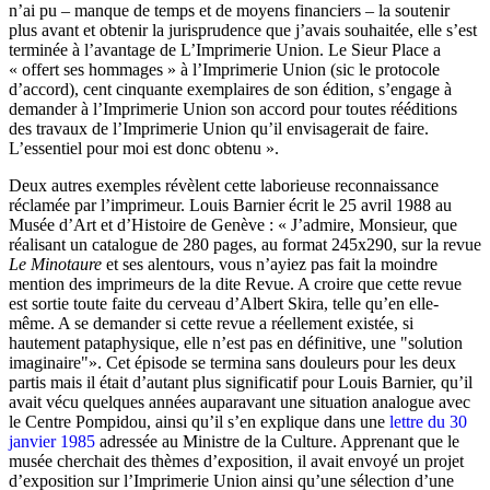
n’ai pu – manque de temps et de moyens financiers – la soutenir
plus avant et obtenir la jurisprudence que j’avais souhaitée, elle s’est
terminée à l’avantage de L’Imprimerie Union. Le Sieur Place a
« offert ses hommages » à l’Imprimerie Union (sic le protocole
d’accord), cent cinquante exemplaires de son édition, s’engage à
demander à l’Imprimerie Union son accord pour toutes rééditions
des travaux de l’Imprimerie Union qu’il envisagerait de faire.
L’essentiel pour moi est donc obtenu ».
Deux autres exemples révèlent cette laborieuse reconnaissance
réclamée par l’imprimeur. Louis Barnier écrit le 25 avril 1988 au
Musée d’Art et d’Histoire de Genève : « J’admire, Monsieur, que
réalisant un catalogue de 280 pages, au format 245x290, sur la revue
Le Minotaure
et ses alentours, vous n’ayiez pas fait la moindre
mention des imprimeurs de la dite Revue. A croire que cette revue
est sortie toute faite du cerveau d’Albert Skira, telle qu’en elle-
même. A se demander si cette revue a réellement existée, si
hautement pataphysique, elle n’est pas en définitive, une "solution
imaginaire"». Cet épisode se termina sans douleurs pour les deux
partis mais il était d’autant plus significatif pour Louis Barnier, qu’il
avait vécu quelques années auparavant une situation analogue avec
le Centre Pompidou, ainsi qu’il s’en explique dans une
lettre du 30
janvier 1985
adressée au Ministre de la Culture. Apprenant que le
musée cherchait des thèmes d’exposition, il avait envoyé un projet
d’exposition sur l’Imprimerie Union ainsi qu’une sélection d’une