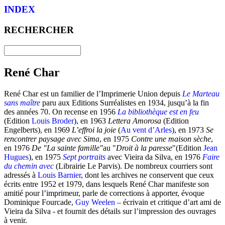
INDEX
RECHERCHER
René Char
René Char est un familier de l’Imprimerie Union depuis
Le Marteau
sans maître
paru aux Editions Surréalistes en 1934, jusqu’à la fin
des années 70. On recense en 1956
La bibliothèque est en feu
(Edition
Louis Broder
), en 1963
Lettera Amorosa
(Edition
Engelberts), en 1969
L’effroi la joie
(
Au vent d’Arles
), en 1973
Se
rencontrer paysage avec Sima
, en 1975
Contre une maison sèche
,
en 1976
De "La sainte famille"
au "
Droit à la paresse
"(Edition
Jean
Hugues
), en 1975
Sept portraits
avec Vieira da Silva, en 1976
Faire
du chemin avec
(Librairie Le Parvis). De nombreux courriers sont
adressés à
Louis Barnier
, dont les archives ne conservent que ceux
écrits entre 1952 et 1979, dans lesquels René Char manifeste son
amitié pour l’imprimeur, parle de corrections à apporter, évoque
Dominique Fourcade,
Guy Weelen
– écrivain et critique d’art ami de
Vieira da Silva - et fournit des détails sur l’impression des ouvrages
à venir.