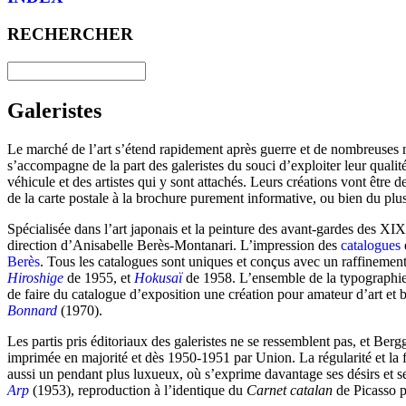
RECHERCHER
Galeristes
Le marché de l’art s’étend rapidement après guerre et de nombreuses nou
s’accompagne de la part des galeristes du souci d’exploiter leur qualité
véhicule et des artistes qui y sont attachés. Leurs créations vont être d
de la carte postale à la brochure purement informative, ou bien du plu
Spécialisée dans l’art japonais et la peinture des avant-gardes des XIX
direction d’Anisabelle Berès-Montanari. L’impression des
catalogues
Berès
. Tous les catalogues sont uniques et conçus avec un raffinemen
Hiroshige
de 1955, et
Hokusaï
de 1958. L’ensemble de la typographie,
de faire du catalogue d’exposition une création pour amateur d’art et b
Bonnard
(1970).
Les partis pris éditoriaux des galeristes ne se ressemblent pas, et Be
imprimée en majorité et dès 1950-1951 par Union. La régularité et la f
aussi un pendant plus luxueux, où s’exprime davantage ses désirs et ses
Arp
(1953), reproduction à l’identique du
Carnet catalan
de Picasso p