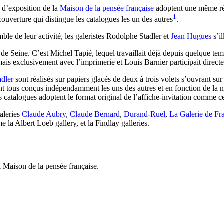
 d’exposition de la
Maison de la pensée française
adoptent une même régu
1
ouverture qui distingue les catalogues les un des autres
.
le de leur activité, les galeristes Rodolphe Stadler et
Jean Hugues
s’i
de Seine. C’est Michel Tapié, lequel travaillait déjà depuis quelque t
mais exclusivement avec l’imprimerie et Louis Barnier participait direct
adler
sont réalisés sur papiers glacés de deux à trois volets s’ouvrant sur 
t tous conçus indépendamment les uns des autres et en fonction de la nat
ns catalogues adoptent le format original de l’affiche-invitation comme c
galeries
Claude Aubry
,
Claude Bernard
,
Durand-Ruel
,
La Galerie de Fr
e la Albert Loeb gallery, et la Findlay galleries.
a Maison de la pensée française.