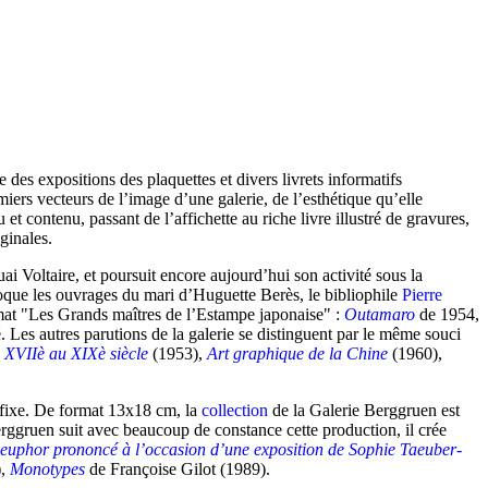
des expositions des plaquettes et divers livrets informatifs
miers vecteurs de l’image d’une galerie, de l’esthétique qu’elle
et contenu, passant de l’affichette au riche livre illustré de gravures,
ginales.
i Voltaire, et poursuit encore aujourd’hui son activité sous la
oque les ouvrages du mari d’Huguette Berès, le bibliophile
Pierre
rmat "Les Grands maîtres de l’Estampe japonaise" :
Outamaro
de 1954,
Les autres parutions de la galerie se distinguent par le même souci
u XVIIè au XIXè siècle
(1953),
Art graphique de la Chine
(1960),
e fixe. De format 13x18 cm, la
collection
de la Galerie Berggruen est
erggruen suit avec beaucoup de constance cette production, il crée
euphor prononcé à l’occasion d’une exposition de Sophie Taeuber-
),
Monotypes
de Françoise Gilot (1989).