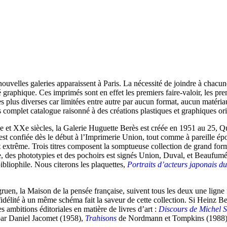
velles galeries apparaissent à Paris. La nécessité de joindre à chacune 
 graphique. Ces imprimés sont en effet les premiers faire-valoir, les pre
es plus diverses car limitées entre autre par aucun format, aucun matériau 
s complet catalogue raisonné à des créations plastiques et graphiques ori
e et XXe siècles, la Galerie Huguette Berès est créée en 1951 au 25, Qua
est confiée dès le début à l’Imprimerie Union, tout comme à pareille ép
t extrême. Trois titres composent la somptueuse collection de grand fo
 des phototypies et des pochoirs est signés Union, Duval, et Beaufumé. 
ibliophile. Nous citerons les plaquettes,
Portraits d’acteurs japonais d
rggruen, la Maison de la pensée française, suivent tous les deux une lign
idélité à un même schéma fait la saveur de cette collection. Si Heinz B
 ambitions éditoriales en matière de livres d’art :
Discours de Michel S
ar Daniel Jacomet (1958),
Trahisons
de Nordmann et Tompkins (1988