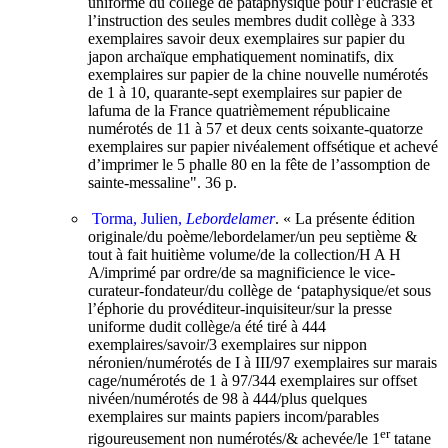
uniforme du collège de pataphysique pour l’eucrasie et
l’instruction des seules membres dudit collège à 333
exemplaires savoir deux exemplaires sur papier du
japon archaïque emphatiquement nominatifs, dix
exemplaires sur papier de la chine nouvelle numérotés
de 1 à 10, quarante-sept exemplaires sur papier de
lafuma de la France quatrièmement républicaine
numérotés de 11 à 57 et deux cents soixante-quatorze
exemplaires sur papier nivéalement offsétique et achevé
d’imprimer le 5 phalle 80 en la fête de l’assomption de
sainte-messaline". 36 p.
Torma, Julien,
Lebordelamer
. « La présente édition
originale/du poème/lebordelamer/un peu septième &
tout à fait huitième volume/de la collection/H A H
A/imprimé par ordre/de sa magnificience le vice-
curateur-fondateur/du collège de ‘pataphysique/et sous
l’éphorie du provéditeur-inquisiteur/sur la presse
uniforme dudit collège/a été tiré à 444
exemplaires/savoir/3 exemplaires sur nippon
néronien/numérotés de I à III/97 exemplaires sur marais
cage/numérotés de 1 à 97/344 exemplaires sur offset
nivéen/numérotés de 98 à 444/plus quelques
exemplaires sur maints papiers incom/parables
er
rigoureusement non numérotés/& achevée/le 1
tatane