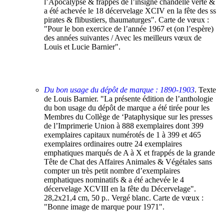
l’Apocalypse & frappés de l’insigne chandelle verte &
a été achevée le 18 décervelage XCIV en la fête des ss
pirates & flibustiers, thaumaturges". Carte de vœux :
"Pour le bon exercice de l’année 1967 et (on l’espère)
des années suivantes / Avec les meilleurs vœux de
Louis et Lucie Barnier".
Du bon usage du dépôt de marque : 1890-1903
. Texte
de Louis Barnier. "La présente édition de l’anthologie
du bon usage du dépôt de marque a été tirée pour les
Membres du Collège de ‘Pataphysique sur les presses
de l’Imprimerie Union à 888 exemplaires dont 399
exemplaires capitaux numérotés de 1 à 399 et 465
exemplaires ordinaires outre 24 exemplaires
emphatiques marqués de A à X et frappés de la grande
Tête de Chat des Affaires Animales & Végétales sans
compter un très petit nombre d’exemplaires
emphatiques nominatifs & a été achevée le 4
décervelage XCVIII en la fête du Décervelage".
28,2x21,4 cm, 50 p.. Vergé blanc. Carte de vœux :
"Bonne image de marque pour 1971".