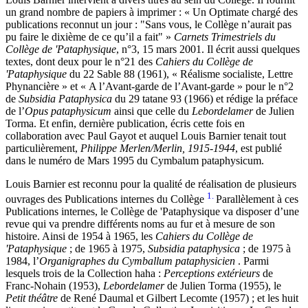
un grand nombre de papiers à imprimer : « Un Optimate chargé des
publications reconnut un jour : "Sans vous, le Collège n’aurait pas
pu faire le dixième de ce qu’il a fait" »
Carnets Trimestriels du
Collège de 'Pataphysique
, n°3, 15 mars 2001. Il écrit aussi quelques
textes, dont deux pour le n°21 des
Cahiers du Collège de
'Pataphysique
du 22 Sable 88 (1961), « Réalisme socialiste, Lettre
Phynancière » et « A l’Avant-garde de l’Avant-garde » pour le n°2
de
Subsidia Pataphysica
du 29 tatane 93 (1966) et rédige la préface
de l’
Opus pataphysicum
ainsi que celle du
Lebordelamer
de Julien
Torma. Et enfin, dernière publication, écris cette fois en
collaboration avec Paul Gayot et auquel Louis Barnier tenait tout
particulièrement,
Philippe Merlen/Merlin, 1915-1944
, est publié
dans le numéro de Mars 1995 du Cymbalum pataphysicum.
Louis Barnier est reconnu pour la qualité de réalisation de plusieurs
1.
ouvrages des Publications internes du Collège
Parallèlement à ces
Publications internes, le Collège de 'Pataphysique va disposer d’une
revue qui va prendre différents noms au fur et à mesure de son
histoire. Ainsi de 1954 à 1965, les
Cahiers du Collège de
'Pataphysique
; de 1965 à 1975,
Subsidia pataphysica
; de 1975 à
1984, l’
Organigraphes du Cymballum pataphysicien
. Parmi
lesquels trois de la Collection haha :
Perceptions extérieurs
de
Franc-Nohain (1953),
Lebordelamer
de Julien Torma (1955), le
Petit théâtre
de René Daumal et Gilbert Lecomte (1957) ; et les huit