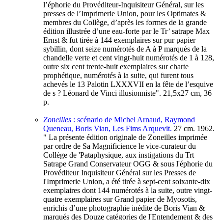
l’éphorie du Provéditeur-Inquisiteur Général, sur les
presses de l’Imprimerie Union, pour les Optimates &
membres du Collège, d’après les formes de la grande
édition illustrée d’une eau-forte par le Tr’ satrape Max
Ernst & fut tirée à 144 exemplaires sur pur papier
sybillin, dont seize numérotés de A à P marqués de la
chandelle verte et cent vingt-huit numérotés de 1 à 128,
outre six cent trente-huit exemplaires sur charte
prophétique, numérotés à la suite, qui furent tous
achevés le 13 Palotin LXXXVII en la fête de l’esquive
de s ? Léonard de Vinci illusionniste". 21,5x27 cm, 36
p.
Zoneilles
: scénario de Michel Arnaud, Raymond
Queneau, Boris Vian, Les Fims Arquevit.
27 cm. 1962.
" La présente édition originale de Zoneilles imprimée
par ordre de Sa Magnificience le vice-curateur du
Collège de 'Pataphysique, aux instigations du Trt
Satrape Grand Conservateur OGG & sous l'éphorie du
Provéditeur Inquisiteur Général sur les Presses de
l'Imprimerie Union, a été tirée à sept-cent soixante-dix
exemplaires dont 144 numérotés à la suite, outre vingt-
quatre exemplaires sur Grand papier de Myosotis,
enrichis d’une photographie inédite de Boris Vian &
marqués des Douze catégories de l'Entendement & des