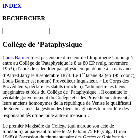
INDEX
RECHERCHER
Collège de ‘Pataphysique
Louis Barnier
n’est pas encore directeur de l’Imprimerie Union qu’il
entre au Collège de 'Pataphysique le 8 as 80 EP (vulg. novembre
1953), d’après le calendrier pataphysicien qui débute à la naissance
er
d’Alfred Jarry le 8 septembre 1873. Le 1
tatane 82 (en 1955 donc),
Louis Barnier est nommé Provéditeur Inquisiteur. « Le Corps des
Provéditeurs, déclare les statuts (article 5), "administre les biens
imaginaires et réels du Collège de ‘Pataphysique". Il constitue le
véritable gouvernement du Collège et si les Provéditeurs doivent à
leurs anciens homonymes de la république de Venise le qualificatif
de Sérénissimes, la gestion des biens imaginaires leur confère des
1
responsabilités d’une toute autre dimension
.
Le premier Magistère du Collège (qui marque son acte de
fondation), auparavant fondée le 22 Palotin 75 EP (vulg. 11 mai
1948) à l’occasion du cinquantenaire des
Gestes et Opinions du