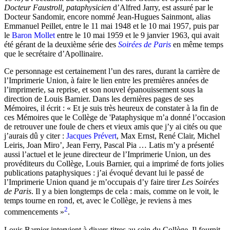
Docteur Faustroll, pataphysicien
d’Alfred Jarry, est assuré par le
Docteur Sandomir, encore nommé Jean-Hugues Sainmont, alias
Emmanuel Peillet, entre le 11 mai 1948 et le 10 mai 1957, puis par
le
Baron Mollet
entre le 10 mai 1959 et le 9 janvier 1963, qui avait
été gérant de la deuxième série des
Soirées de Paris
en même temps
que le secrétaire d’Apollinaire.
Ce personnage est certainement l’un des rares, durant la carrière de
l’Imprimerie Union, à faire le lien entre les premières années de
l’imprimerie, sa reprise, et son nouvel épanouissement sous la
direction de Louis Barnier. Dans les dernières pages de ses
Mémoires, il écrit : « Et je suis très heureux de constater à la fin de
ces Mémoires que le Collège de 'Pataphysique m’a donné l’occasion
de retrouver une foule de chers et vieux amis que j’y ai cités ou que
j’aurais dû y citer :
Jacques Prévert
, Max Ernst, René Clair, Michel
Leiris, Joan Miro’, Jean Ferry, Pascal Pia … Latis m’y a présenté
aussi l’actuel et le jeune directeur de l’Imprimerie Union, un des
provéditeurs du Collège, Louis Barnier, qui a imprimé de forts jolies
publications pataphysiques : j’ai évoqué devant lui le passé de
l’Imprimerie Union quand je m’occupais d’y faire tirer
Les Soirées
de Paris
. Il y a bien longtemps de cela : mais, comme on le voit, le
temps tourne en rond, et, avec le Collège, je reviens à mes
2
commencements »
.
Louis Barnier intervient à divers titres au sein du Collège. Il fournit