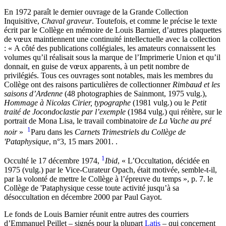
En 1972 paraît le dernier ouvrage de la Grande Collection
Inquisitive,
Chaval graveur
. Toutefois, et comme le précise le texte
écrit par le Collège en mémoire de Louis Barnier, d’autres plaquettes
de vœux maintiennent une continuité intellectuelle avec la collection
: « A côté des publications collégiales, les amateurs connaissent les
volumes qu’il réalisait sous la marque de l’Imprimerie Union et qu’il
donnait, en guise de vœux apparents, à un petit nombre de
privilégiés. Tous ces ouvrages sont notables, mais les membres du
Collège ont des raisons particulières de collectionner
Rimbaud et les
saisons d’Ardenne
(48 photographies de Sainmont, 1975 vulg.),
Hommage à Nicolas Cirier, typographe
(1981 vulg.) ou le
Petit
traité de Jocondoclastie par l’exemple
(1984 vulg.) qui réitère, sur le
portrait de Mona Lisa, le travail combinatoire
de La Vache au pré
1
noir
»
Paru dans les
Carnets Trimestriels du Collège de
'Pataphysique
, n°3, 15 mars 2001.
.
1
Occulté le 17 décembre 1974,
Ibid
, « L’Occultation, décidée en
1975 (vulg.) par le Vice-Curateur Opach, était motivée, semble-t-il,
par la volonté de mettre le Collège à l’épreuve du temps », p. 7.
le
Collège de 'Pataphysique cesse toute activité jusqu’à sa
désoccultation en décembre 2000 par Paul Gayot.
Le fonds de Louis Barnier réunit entre autres des courriers
d’Emmanuel Peillet – signés pour la plupart
Latis
– qui concernent