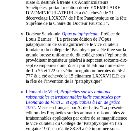
russe & destinés à trente-six Adminiculateurs
Senétipètes, portant mention dorée EXEMPLAIRE
D’ADMINICULATEUR et a été achevée le 21
décervelage LXXXIV de l’Ere Pataphysique en la fête
Suprême de la Chaire du Docteur Faustroll ".
Docteur Sandomir,
Opus pataphysicum
. Préface de
Louis Barnier : "La présente édition de l’Opus
pataphysicum de sa magnificience le vice-curateur-
fondateur du collège de ‘Pataphysique a été tirée sur la
grande presse uniforme du dit collège sous l’éphorie du
provéditeur inquisiteur général à sept cent soixante-dix-
sept exemplaires dont 55 sur pur fil lafuma numérotés
de 1 à 55 et 722 sur vélin incognito numérotés de 56 à
777 & a été achevée le 15 clinamen LXXXVI E.P. en
la fête de l’invention de la ‘pataphysique".
Léonard de Vinci,
Prophéties sur les animaux
raisonnables et irraisonnables jadis composées par
Leonardo da Vinci ... et applicables à l'an de grâce
1961
. Mises en français par A. de Latis. "La présente
édition des Prophéties sur les animaux raisonnables &
irraisonnables appliquées par ordre de sa magnificience
le vice-curateur du Collège de ‘Pataphysique en l’an
vulgaire 1961 en réalité 88-89 a été imprimée sous