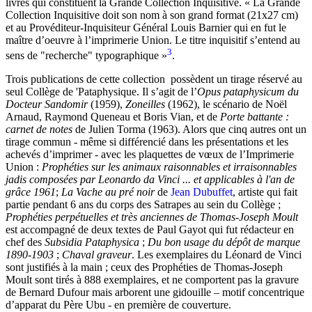
livres qui constituent la Grande Collection Inquisitive. « La Grande
Collection Inquisitive doit son nom à son grand format (21x27 cm)
et au Provéditeur-Inquisiteur Général Louis Barnier qui en fut le
maître d’oeuvre à l’imprimerie Union. Le titre inquisitif s’entend au
3
sens de "recherche" typographique »
.
Trois publications de cette collection possèdent un tirage réservé au
seul Collège de 'Pataphysique. Il s’agit de l’
Opus pataphysicum du
Docteur Sandomir
(1959),
Zoneilles
(1962), le scénario de Noël
Arnaud, Raymond Queneau et Boris Vian, et de
Porte battante :
carnet de notes
de Julien Torma (1963). Alors que cinq autres ont un
tirage commun - même si différencié dans les présentations et les
achevés d’imprimer - avec les plaquettes de vœux de l’Imprimerie
Union :
Prophéties sur les animaux raisonnables et irraisonnables
jadis composées par Leonardo da Vinci ... et applicables à l'an de
grâce 1961
;
La Vache au pré noir
de
Jean Dubuffet
, artiste qui fait
partie pendant 6 ans du corps des Satrapes au sein du Collège ;
Prophéties perpétuelles et très anciennes de Thomas-Joseph Moult
est accompagné de deux textes de Paul Gayot qui fut rédacteur en
chef des
Subsidia Pataphysica
;
Du bon usage du dépôt de marque
1890-1903
;
Chaval graveur
. Les exemplaires du Léonard de Vinci
sont justifiés à la main ; ceux des Prophéties de Thomas-Joseph
Moult sont tirés à 888 exemplaires, et ne comportent pas la gravure
de Bernard Dufour mais arborent une gidouille – motif concentrique
d’apparat du Père Ubu - en première de couverture.