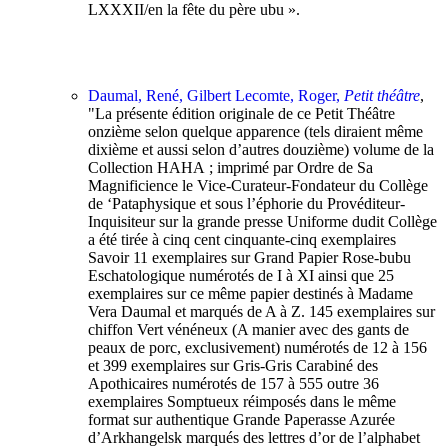
LXXXII/en la fête du père ubu ».
Daumal, René, Gilbert Lecomte, Roger,
Petit théâtre
,
"La présente édition originale de ce Petit Théâtre
onzième selon quelque apparence (tels diraient même
dixième et aussi selon d’autres douzième) volume de la
Collection HAHA ; imprimé par Ordre de Sa
Magnificience le Vice-Curateur-Fondateur du Collège
de ‘Pataphysique et sous l’éphorie du Provéditeur-
Inquisiteur sur la grande presse Uniforme dudit Collège
a été tirée à cinq cent cinquante-cinq exemplaires
Savoir 11 exemplaires sur Grand Papier Rose-bubu
Eschatologique numérotés de I à XI ainsi que 25
exemplaires sur ce même papier destinés à Madame
Vera Daumal et marqués de A à Z. 145 exemplaires sur
chiffon Vert vénéneux (A manier avec des gants de
peaux de porc, exclusivement) numérotés de 12 à 156
et 399 exemplaires sur Gris-Gris Carabiné des
Apothicaires numérotés de 157 à 555 outre 36
exemplaires Somptueux réimposés dans le même
format sur authentique Grande Paperasse Azurée
d’Arkhangelsk marqués des lettres d’or de l’alphabet