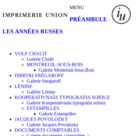
MENU
PRÉAMBULE
LES ANNÉES RUSSES
VOLF CHALIT
Galerie Chalit
MONTREUIL-SOUS-BOIS
Galerie Montreuil-Sous-Bois
DIMITRI SNÉGAROFF
Galerie Snegaroff
LÉNINE
Galérie Lénine
KOOPERATIVNAÏA TYPOGRAFIA SOÏOUZ
Galerie Kooperativnaïa typografia soïouz
ESTAMPILLES
Galerie Estampilles
JACQUES POVOLOZKY
Galerie Jacques Povolozky
DOCUMENTS COMPTABLES
Galerie documents comptables >