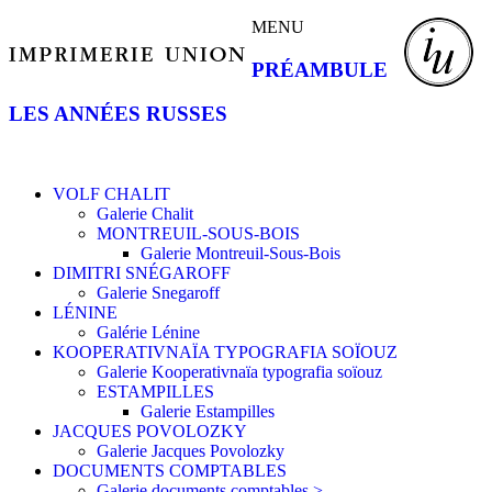
MENU
PRÉAMBULE
LES ANNÉES RUSSES
VOLF CHALIT
Galerie Chalit
MONTREUIL-SOUS-BOIS
Galerie Montreuil-Sous-Bois
DIMITRI SNÉGAROFF
Galerie Snegaroff
LÉNINE
Galérie Lénine
KOOPERATIVNAÏA TYPOGRAFIA SOÏOUZ
Galerie Kooperativnaïa typografia soïouz
ESTAMPILLES
Galerie Estampilles
JACQUES POVOLOZKY
Galerie Jacques Povolozky
DOCUMENTS COMPTABLES
Galerie documents comptables >